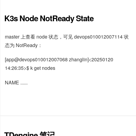
K3s Node NotReady State
master 上查看 node 状态，可见 devops010012007114 状
态为 NotReady：
[app@devops010012007068 zhanglin]<20250120
14:26:35>$ k get nodes
NAME ......
TDengine 笔记