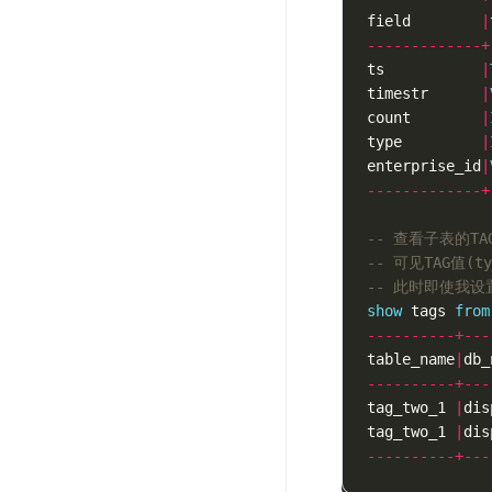
field
|
-------------+
ts
|
timestr
|
count
|
type
|
enterprise_id
|
-------------+
-- 查看子表的T
-- 可见TAG值(
-- 此时即使我
show
tags
from
----------+---
table_name
|
db_
----------+---
tag_two_1
|
dis
tag_two_1
|
dis
----------+---