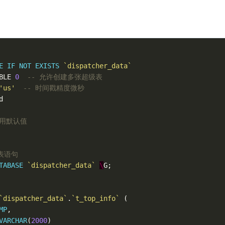
E
IF
NOT
EXISTS
`dispatcher_data`
BLE
0
-- 允许创建多张超级表
'us'
-- 时间戳精度微秒
d
使用默认值
表语句
TABASE
`dispatcher_data`
\
G
;
`dispatcher_data`
.
`t_top_info`
(
MP
,
VARCHAR
(
2000
)