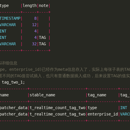
type
|
length
|
note
|
---------+------+----+
TIMESTAMP
|
8
|
|
VARCHAR
|
12
|
|
INT
|
4
|
|
INT
|
4
|
TAG
|
VARCHAR
|
32
|
TAG
|
---------+------+----+
AG详细信息
type, enterprise_id)已经作为meta信息存入了，实际上每张子表
设置不同的TAG值尝试插入，也只有普通数据插入成功，后来设置TAG的值
tag_two_1
;
------------+------------------------+-------------+----
name
|
stable_name
|
tag_name
|
tag_
------------+------------------------+-------------+----
patcher_data
|
t_realtime_count_tag_two
|
type
|
INT
patcher_data
|
t_realtime_count_tag_two
|
enterprise_id
|
VARC
------------+------------------------+-------------+----