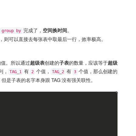
前
完成了，
空间换时间
。
group by
 列，则可以直接去每张表中取最后一行，效率极高。
同的值。所以通过
超级表
创建的
子表
的数量，应该等于
超级
 列，
有
个值，
有
个值，那么创建的
TAG_1
2
TAG_2
3
，但是子表的名字本身跟 TAG 没有强关联性。