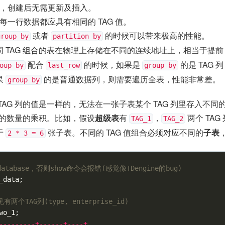
，创建后无需更新及插入。
每一行数据都应具有相同的 TAG 值。
或者
的时候可以带来极高的性能。
group by
partition by
同 TAG 组合的表在物理上存储在不同的连续地址上，相当于提
配合
的时候，如果是
的是 TAG
oup by
last_row
group by
果
的是普通数据列，则需要遍历全表，性能非常差。
group by
TAG 列的值是一样的，无法在一张子表某个 TAG 列里存入不
里值的数量的乘积。比如，假设
超级表
有
，
两个 TAG
TAG_1
TAG_2
于
张子表。不同的 TAG 值组合必须对应不同的
子表
2 * 3 = 6
atabase，否则show命令会报错(感觉像TDengine的bug)
_data
;
两个TAG列(type, enterprise_id)
wo_1
;
---------+------+----+