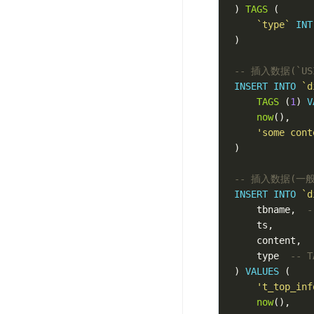
)
TAGS
(
`type`
INT
)
-- 插入数据(`US
INSERT
INTO
`d
TAGS
(
1
)
V
now
(),
'some cont
)
-- 插入数据(一
INSERT
INTO
`d
tbname
,
ts
,
content
,
type
-- T
)
VALUES
(
't_top_inf
now
(),