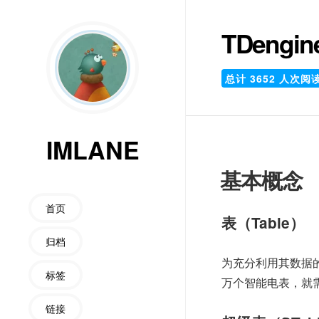
TDengi
总计
3652
人次阅
IMLANE
基本概念
首页
表（Table）
归档
为充分利用其数据的
标签
万个智能电表，就
链接