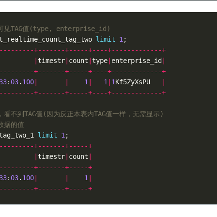
TAG值(type, enterprise_id)
t_realtime_count_tag_two
limit
1
;
---------+-------+-----+----+-------------+
|
timestr
|
count
|
type
|
enterprise_id
|
---------+-------+-----+----+-------------+
33
:
03
.
100
|
|
1
|
1
|
1
Kf5ZyXsPU
|
---------+-------+-----+----+-------------+
，看不到TAG值(因为反正本表内TAG值一样，无需显示)
数据的值
tag_two_1
limit
1
;
---------+-------+-----+
|
timestr
|
count
|
---------+-------+-----+
33
:
03
.
100
|
|
1
|
---------+-------+-----+