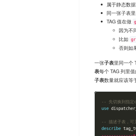
属于静态数据
同一张子表里
TAG 值在做
因为不
比如
gr
否则如
一张
子表
里同一个 
表
每个 TAG 列
子表
数量就应该等
-- 先切换到指定d
use
dispatcher
-- 描述子表，可见有
describe
tag_t
-------------+