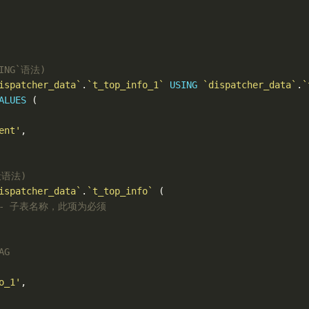
ING`语法)
ispatcher_data`
.
`t_top_info_1`
USING
`dispatcher_data`
.
`
ALUES
(
ent'
,
般语法)
ispatcher_data`
.
`t_top_info`
(
-- 子表名称，此项为必须
AG
o_1'
,