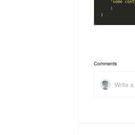
'some cont
1
)
Comments
Write 