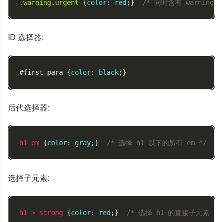
.
warning
.
urgent
{
color
:
red
;}
/* 同时含有 warning 
ID 选择器:
#
first-para
{
color
:
black
;}
后代选择器:
h1
em
{
color
:
gray
;}
/* 选择 h1 以下的所有 em */
选择子元素:
h1
>
strong
{
color
:
red
;}
/* 选择 h1 的直接子元素 str