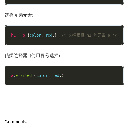
选择兄弟元素:
h1
+
p
{
color
:
red
;}
/* 选择紧跟 h1 的元素 p */
伪类选择器: (使用冒号选择)
a
:
visited
{
color
:
red
;}
Comments