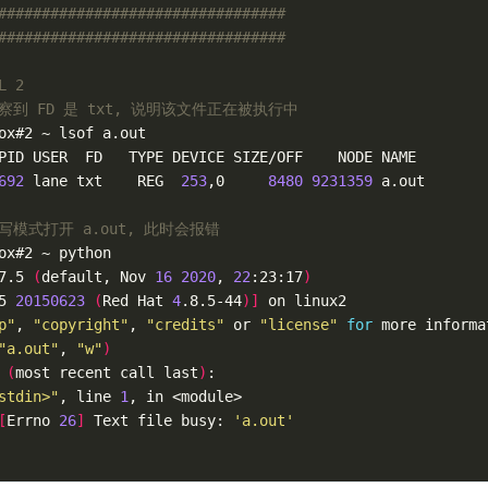
#################################
#################################
L 2
察到 FD 是 txt, 说明该文件正在被执行中
ox#2 ~ lsof a.out 

PID USER  FD   TYPE DEVICE SIZE/OFF    NODE NAME

692
 lane txt    REG  
253
,0     
8480
9231359
 a.out

写模式打开 a.out, 此时会报错
ox#2 ~ python    

7.5 
(
default, Nov 
16
2020
, 
22
:23:17
)
5 
20150623
(
Red Hat 
4
.8.5-44
)]
 on linux2

p"
, 
"copyright"
, 
"credits"
 or 
"license"
for
 more informa
"a.out"
, 
"w"
)
 
(
most recent call last
)
:

stdin>"
, line 
1
, in <module>

[
Errno 
26
]
 Text file busy: 
'a.out'