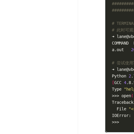
#########
#########
# TERMINA
# 此时可观
➜ lane@vb
COMMAND  
a.out   
2
# 尝试使用
➜ lane@vb
Python 
2
.
[
GCC 
4
.8.
Type 
"hel
>>> open
(
Traceback
  File 
"<
IOError: 