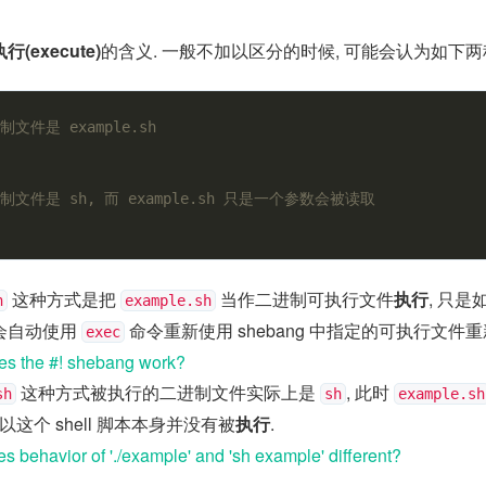
执行(execute)
的含义. 一般不加以区分的时候, 可能会认为如下
文件是 example.sh
文件是 sh, 而 example.sh 只是一个参数会被读取
这种方式是把
当作二进制可执行文件
执行
, 只是
h
example.sh
后会自动使用
命令重新使用 shebang 中指定的可执行文件
exec
s the #! shebang work?
这种方式被执行的二进制文件实际上是
, 此时
sh
sh
example.sh
以这个 shell 脚本本身并没有被
执行
.
 behavior of './example' and 'sh example' different?