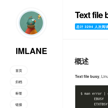
Text file
总计
3294
人次阅
IMLANE
概述
首页
Text file busy
, L
归档
标签
$ man error 
|
 
       EBUSY  
链接
       ETXTBSY