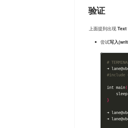
验证
上面提到出现
Text 
尝试
写入(writ
# TERMINA
#include 
int main
(
    sleep
}
➜ lane@vb
➜ lane@vb