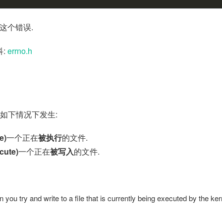
这个错误.
:
errno.h
如下情况下发生:
e)
一个正在
被执行
的文件.
ute)
一个正在
被写入
的文件.
you try and write to a file that is currently being executed by the kerne