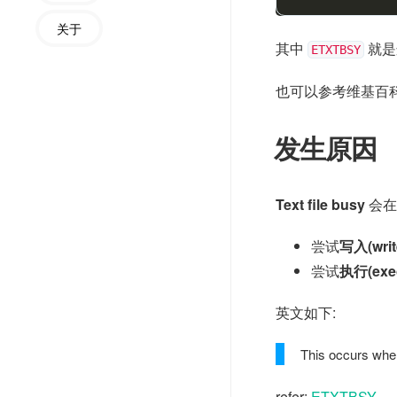
关于
其中
就是
ETXTBSY
也可以参考维基百科
发生原因
Text file busy
会在
尝试
写入(writ
尝试
执行(exec
英文如下:
This occurs when 
refer:
ETXTBSY