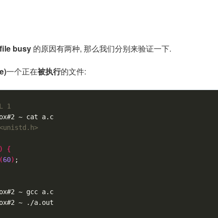
file busy
的原因有两种, 那么我们分别来验证一下.
e)
一个正在
被执行
的文件:
L 1
<unistd.h>
)
{
(
60
)
;
ox#2 ~ gcc a.c

ox#2 ~ ./a.out
