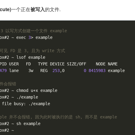
ute)
一个正在
被写入
的文件.
D 3 以写方式创建一个文件 example
ox#2 ~ 
exec
3
> example

见 FD 是 3, 且为 write 方式
ox#2 ~ lsof example 

PID USER   FD   TYPE DEVICE SIZE/OFF    NODE NAME

479
 lane    3w   REG  
253
,0        
0
8415983
 example

文件会报错
ox#2 ~ chmod u+x example 

ox#2 ~ ./example  

 file busy: ./example

ample 并不会报错, 因为此时被执行的是 sh, 而不是 example
ox#2 ~ sh example
