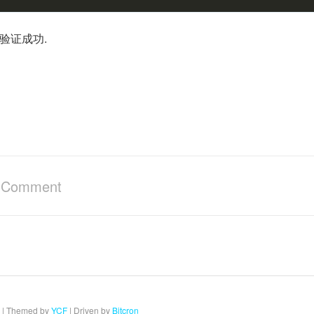
验证成功.
a Comment
| Themed by
YCF
| Driven by
Bitcron