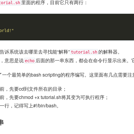
里面的程序，目前它只有两行：
torial.sh
orld!"
告诉系统该去哪里去寻找能“解释”
的解释器。
tutorial.sh
，意思是说
后面的那一串东西，都会在命令行显示出来。
echo
个最简单的bash scripting的程序编写。这里面有几点需要注
前，先要cd到文件所在的目录；
先要chmod +x tutorial.sh将其变为可执行程序；
，记得写上#!/bin/bash。
串