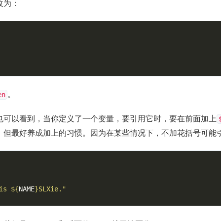
改为：
。
en
也可以看到，当你定义了一个变量，要引用它时，要在前面加上
，但最好养成加上的习惯。因为在某些情况下，不加花括号可能
is 
${
NAME
}
SLXie."