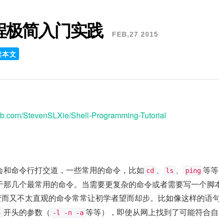
 编程极简入门实践
FEB,27 2015
读本文
thub.com/StevenSLXie/Shell-Programming-Tutorial
会和命令行打交道，一些常用的命令，比如
、
、
等等
cd
ls
ping
于那几个最常用的命令。当需要更复杂的命令或者需要写一个脚
x复杂多变而又不太直观的命令常常让初学者望而却步。比如像这样的语
开头的参数（
等等），即使从网上找到了可能符合自
-
-l -n -a