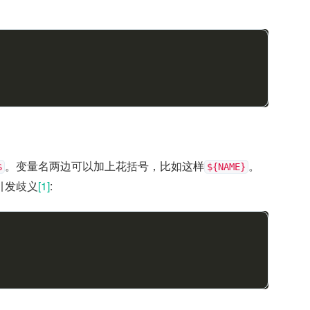
。变量名两边可以加上花括号，比如这样
。
$
${NAME}
引发歧义
[1]
: