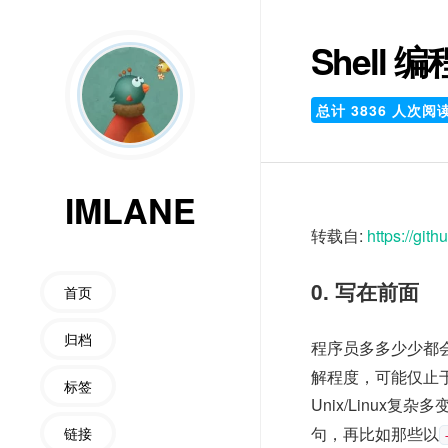
Shell
总计
3836
人次阅
IMLANE
转载自:
https://gi
0. 写在前面
首页
归档
程序员多多少少都
解程度，可能仅止
标签
Unix/Linu
句，再比如那些以
链接