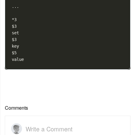
...

$3
set
$3
$5
Comments
Write a Comment