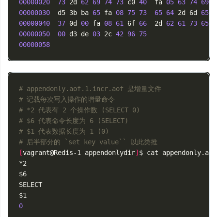
00000020
73
 2d 
62
69
74
73
 c0 
40
  fa 
05
63
74
69
 6
00000030
  d5 3b ba 
65
 fa 
08
75
73
65
64
 2d 6d 
65
 6
00000040
37
 0d 
00
 fa 
08
61
 6f 
66
  2d 
62
61
73
65
 c
00000050
00
 d3 de 
03
 2c 
42
96
75
00000058
# appendonly.aof.1.incr.aof 是增量文件
# 记载每次写入操作的增量命令
# *2 代表有 2 个操作数 (SELECT 0)
# $6 代表命令长度为 6 (SELECT)
# $1 代表数据长度为 1 (0)
# 后半部分的 `set key value`` 以此类推
[
vagrant@Redis-1 appendonlydir
]
$ cat appendonly.aof
$6
$1
0