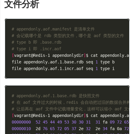
文件分析
# appendonly.aof.manifest 是清单文件
# 会记载哪个是 rdb 类型的文件，哪个是 aof 类型的文件
# type b 即 .base.rdb
# type i 即 .incr.aof
[
vagrant@Redis-1 appendonlydir
]
$ cat appendonly.aof
file appendonly.aof.1.base.rdb seq 
1
type
 b

file appendonly.aof.1.incr.aof seq 
1
type
# appendonly.aof.1.base.rdb 是快照文件
# 在 aof 文件过大的时候，redis 会自动把过旧的数据合并构
# 让后再在 aof 文件中记载增量变化，这样可以缩小 aof 文件
[
vagrant@Redis-1 appendonlydir
]
$ cat appendonly.aof
00000000
52
45
44
49
53
30
30
31
31
 fa 
09
72
65
6
00000010
  2d 
76
65
72
05
37
 2e 
32
  2e 
34
 fa 0a 
72
6