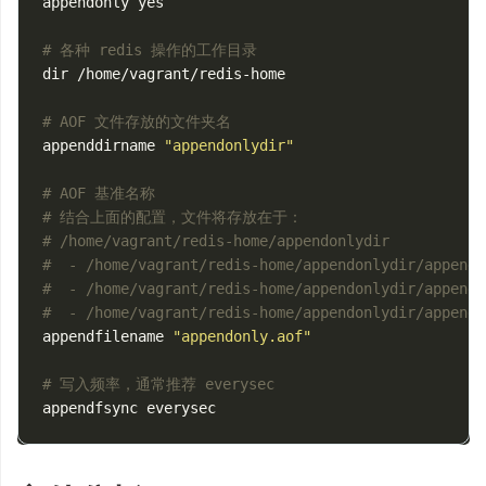
appendonly yes

# 各种 redis 操作的工作目录
dir /home/vagrant/redis-home

# AOF 文件存放的文件夹名
appenddirname 
"appendonlydir"
# AOF 基准名称
# 结合上面的配置，文件将存放在于：
# /home/vagrant/redis-home/appendonlydir
#  - /home/vagrant/redis-home/appendonlydir/appendo
#  - /home/vagrant/redis-home/appendonlydir/appendo
#  - /home/vagrant/redis-home/appendonlydir/appendo
appendfilename 
"appendonly.aof"
# 写入频率，通常推荐 everysec