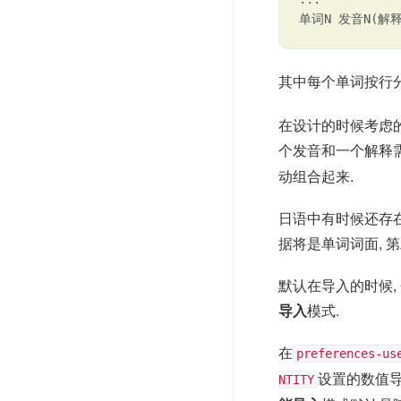
单词N 发音N(解释
其中每个单词按行分
在设计的时候考虑的
个发音和一个解释需
动组合起来.
日语中有时候还存在
据将是单词词面, 
默认在导入的时候,
导入
模式.
在
preferences-us
设置的数值导
NTITY