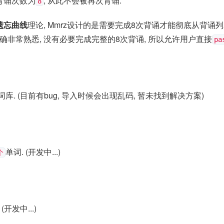
背诵次数为
, 从此不会被再次背诵.
8
遗忘曲线
理论, Mmrz设计的是需要完成8次背诵才能彻底从背诵
的确非常熟悉, 没有必要完成完整的8次背诵, 所以允许用户直接
pa
库. (目前有bug, 导入时候会出现乱码, 暂未找到解决方案)
单词. (开发中...)
个
(开发中...)