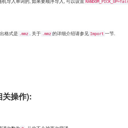
机导入单词的, 如果要顺序导入, 可以设置
RANDOM_PICK_UP=fal
导出格式是
. 关于
的详细介绍请参见
一节.
.mmz
.mmz
Import
相关操作):