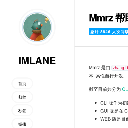
Mmrz 帮
总计
8846
人次阅
IMLANE
Mmrz 是由
zhangl
本, 索性自行开发.
首页
截至目前共分为
CL
归档
CLI 版作为
GUI 版是在
标签
WEB 版是目
链接