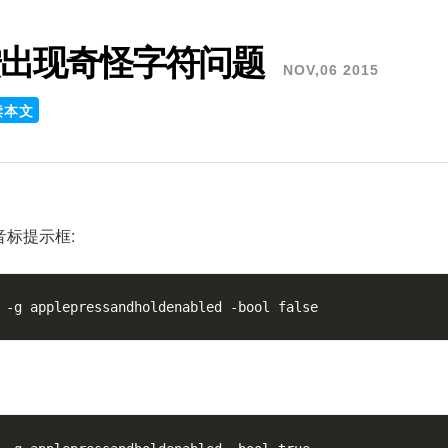
长按出现奇怪字符问题
NOV,06 2015
读本文
标提示框:
 -g applepressandholdenabled -bool 
false