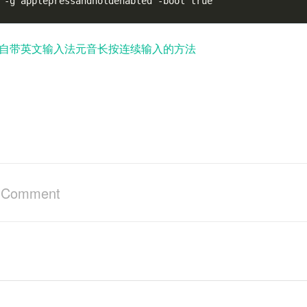
 -g applepressandholdenabled -bool 
true
on自带英文输入法元音长按连续输入的方法
a Comment