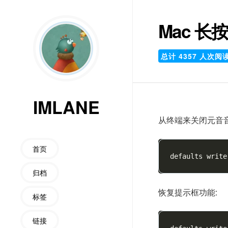
Mac 
总计
4357
人次阅
IMLANE
从终端来关闭元音音
首页
defaults write
归档
恢复提示框功能:
标签
链接