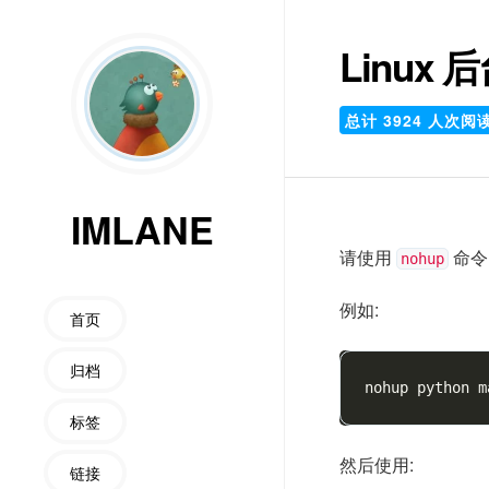
Linux
总计
3924
人次阅
IMLANE
请使用
命令.
nohup
例如:
首页
归档
nohup python m
标签
然后使用:
链接