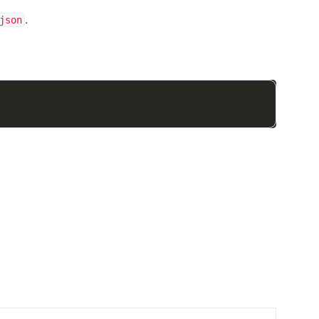
.
json