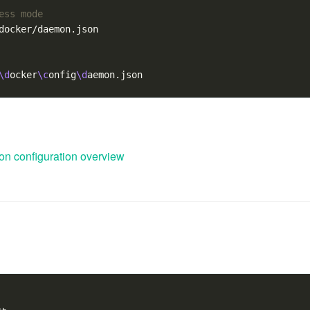
ess mode
docker/daemon.json

\d
ocker
\c
onfig
\d
n configuration overview