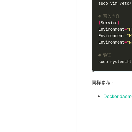
sudo vim /etc/
# 写入内容
[
Service
]
Environment
=
"H
Environment
=
"H
Environment
=
"N
# 验证
sudo systemctl
同样参考：
Docker daemo