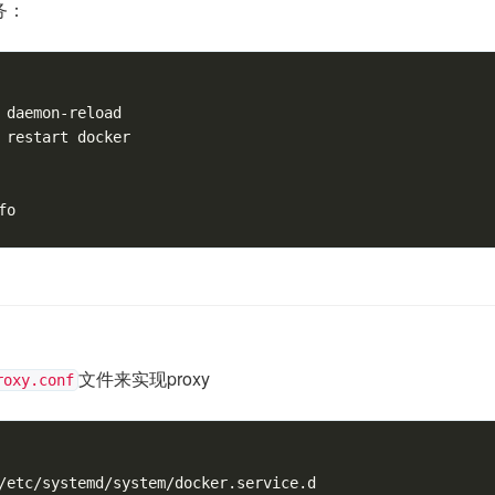
务：
 daemon-reload

 restart docker

文件来实现proxy
roxy.conf
/etc/systemd/system/docker.service.d
