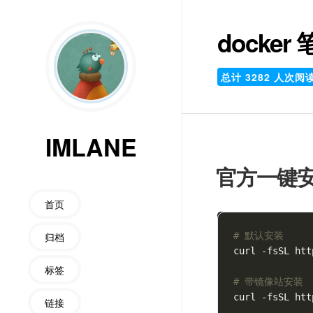
docker
总计
3282
人次阅
IMLANE
官方一键
首页
归档
# 默认安装
curl -fsSL htt
标签
# 带镜像站安装
curl -fsSL htt
链接