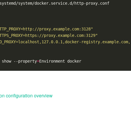
systemd/system/docker.service.d/http-proxy.conf

TTP_PROXY=http://proxy.example.com:3128"
TTPS_PROXY=https://proxy.example.com:3129"
O_PROXY=localhost,127.0.0.1,docker-registry.example.com,
 show --property
=
n configuration overview