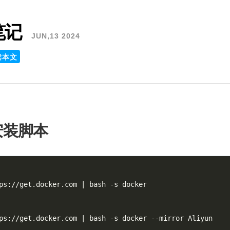
 笔记
JUN,13 2024
读本文
安装脚本
ps://get.docker.com 
|
 bash -s docker

ps://get.docker.com 
|
 bash -s docker --mirror Aliyun
