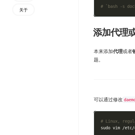
# `bash -s 
关于
添加代理
本来添加
代理
或者
题。
可以通过修改
daem
# Linux, regul
sudo vim /etc/