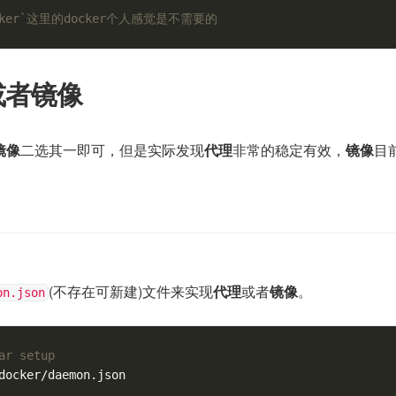
docker`这里的docker个人感觉是不需要的
或者镜像
镜像
二选其一即可，但是实际发现
代理
非常的稳定有效，
镜像
目
(不存在可新建)文件来实现
代理
或者
镜像
。
on.json
ar setup
docker/daemon.json
