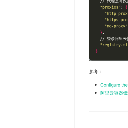
  // 代理是有效
"proxies"
: 
{
"http-prox
"https-pro
"no-proxy"
}
,

  // 登录阿里
"registry-mi
}
参考：
Configure th
阿里云容器镜