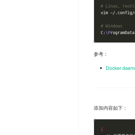
# Linux, rootl
vim ~/.config/
# Windows
C:
\P
rogramData
参考：
Docker daemo
添加内容如下：
{