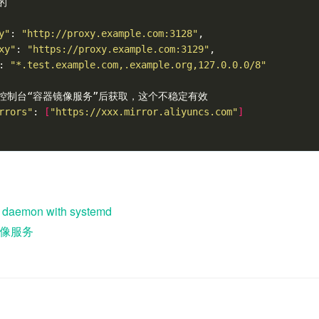
的

y"
: 
"http://proxy.example.com:3128"
,

xy"
: 
"https://proxy.example.com:3129"
,

: 
"*.test.example.com,.example.org,127.0.0.0/8"
云控制台“容器镜像服务”后获取，这个不稳定有效

rrors"
: 
[
"https://xxx.mirror.aliyuncs.com"
]
e daemon with systemd
像服务