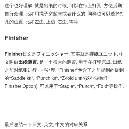
这个也好理解, 就是出纸的时候, 可以在纸上打孔, 方便后期
自行处理, 比如用绳子穿起来或者什么的. 同样也可以选择打
孔的位置, 比如左边, 上边, 右边, 等等.
Finisher
Finisher
日文是
フィニッシャー
, 其实就是
排紙ユニット
, 中
文叫做
出纸装置
. 是一个很大的装置, 用于在打印完成, 出纸
之前对纸张进行一些处理. "Finisher"包含了之前提到的提到
的"Saddle kit", "Punch kit", "Z-fold unit"(这些被称作
Finisher Option). 可以用于"Staple", "Punch", "Fold"等操作.
最后总结一下日文, 英文, 中文的对应关系.