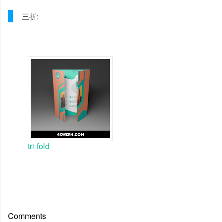
三折:
tri-fold
Comments