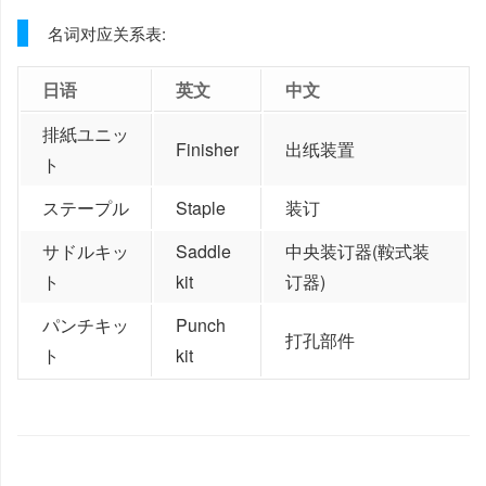
名词对应关系表:
日语
英文
中文
排紙ユニッ
Finisher
出纸装置
ト
ステープル
Staple
装订
サドルキッ
Saddle
中央装订器(鞍式装
ト
kit
订器)
パンチキッ
Punch
打孔部件
ト
kit