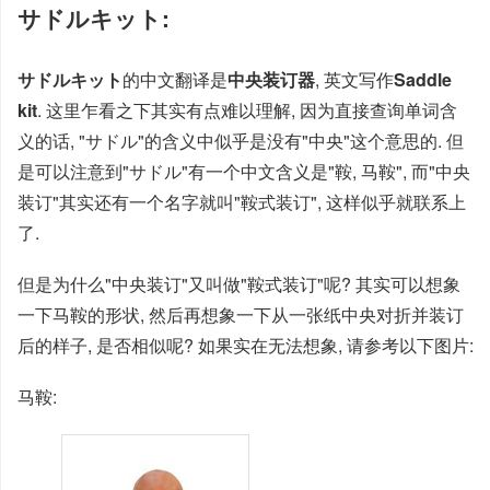
サドルキット
:
サドルキット
的中文翻译是
中央装订器
, 英文写作
Saddle
kit
. 这里乍看之下其实有点难以理解, 因为直接查询单词含
义的话, "サドル"的含义中似乎是没有"中央"这个意思的. 但
是可以注意到"サドル"有一个中文含义是"鞍, 马鞍", 而"中央
装订"其实还有一个名字就叫"鞍式装订", 这样似乎就联系上
了.
但是为什么"中央装订"又叫做"鞍式装订"呢? 其实可以想象
一下马鞍的形状, 然后再想象一下从一张纸中央对折并装订
后的样子, 是否相似呢? 如果实在无法想象, 请参考以下图片:
马鞍: