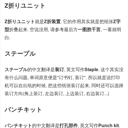
Z折りユニット
Z折りユニット
就是
Z折装置
. 它的作用其实就是把纸张
Z字
型
折叠起来. 空说没用, 请参考最后方
一图胜千言
, 一看就明
白.
ステープル
ステープル
的中文翻译是
装订
, 英文写作
Staple
. 这个其实没
有什么问题, 单词原意便是"订书钉, 装订". 所以就是说打印
机可以在出纸的时候, 把这些纸张装订起来, 同时还可以选择
装订方向(角上装订, 左边装订, 上边装订, 右边装订...)
パンチキット
パンチキット
的中文翻译是
打孔部件
, 英文写作
Punch kit
.