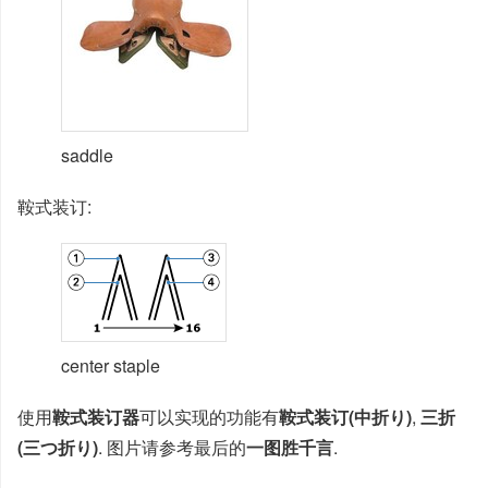
saddle
鞍式装订:
center staple
使用
鞍式装订器
可以实现的功能有
鞍式装订(中折り)
,
三折
(三つ折り)
. 图片请参考最后的
一图胜千言
.