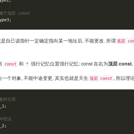
属于顶层 const
ype3
;
 就是自己该指针一定确定指向某一地址后, 不能更改. 所谓
底层 con
据
和
强行记忆位置强行记忆: const 在右为
顶层 const
const
*
一个对象, 不能中途变更, 其实也就是天生
, 所以理
顶层 const
常量的引用
_1
;
这种写法
_2
;