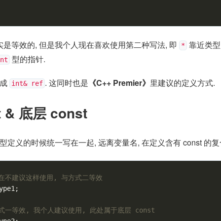
是等效的, 但是我个人现在喜欢使用第二种写法, 即
靠近类型
*
型的指针.
nt
义成
. 这同时也是
《C++ Premier》
里建议的定义方式.
int& ref
 & 底层 const
型定义的时候统一写在一起, 远离变量名, 在定义含有 const 的
现在不建议这样使用, 与方式二等效
ype1
;
方式一等效, 我个人建议使用, 此处属于底层 const
ype2
;