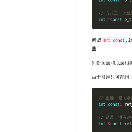
// 方式三, 此处
int
*
const
p_t
所谓
,
顶层 const
量
.
判断顶层和底层根
由于引用只可能指向
// 正确, 指向
int
const
&
ref
// 错误, 没有
int
&
const
ref