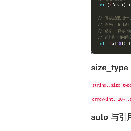
int
(
*
foo
())()
// 存放函数指针的
// 首先, a[1
// 然后, 存放的
// 该指针指向的
int
(
*
a
[
10
])()
size_type
string::size_typ
array<int, 10>::
auto 与引