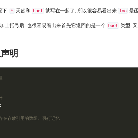
况下,
天然和
就写在一起了, 所以很容易看出来
是函
*
bool
foo
加上括号后, 也很容易看出来首先它返回的是一个
类型, 
bool
组声明
组
针
;
不存在存放引用的数组. 强行记忆