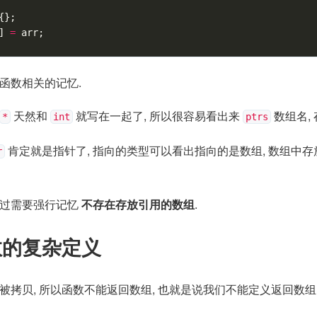
{};
]
=
arr
;
面函数相关的记忆.
天然和
就写在一起了, 所以很容易看出来
数组名,
*
int
ptrs
肯定就是指针了, 指向的类型可以看出指向的是数组, 数组中
r
不过需要强行记忆
不存在存放引用的数组
.
数的复杂定义
能被拷贝, 所以函数不能返回数组, 也就是说我们不能定义返回数组