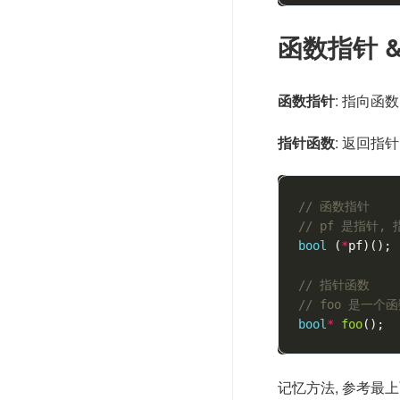
函数指针 
函数指针
: 指向函
指针函数
: 返回指
// 函数指针
// pf 是指针,
bool
(
*
pf
)();
// 指针函数
// foo 是一个
bool
*
foo
();
记忆方法, 参考最