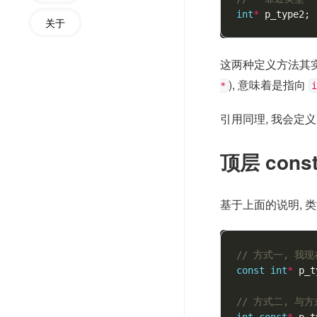
int
*
p_type2
;
关于
这两种定义方法其实
), 意味着是指向
*
i
引用同理, 我会定
顶层 const
基于上面的说明, 类
// 方式一, 我
const
int
*
p_t
// 方式二, 与
int
const
*
p_t