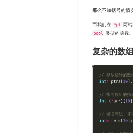
那么不加括号的情
而我们在
两端
*pf
类型的函数.
bool
复杂的数
// 存放指针的数
int
*
ptrs
[
10
];
// 指向数组的指
int
(
*
arr
)[
10
]
// 错误写法, 
int
&
refs
[
10
];