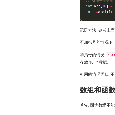
// 引用一个数组
int
arr
[
10
]
=
int
(
&
aref
)[
10
记忆方法, 参考上
不加括号的情况下,
加括号的情况,
*ar
存放 10 个数据.
引用的情况类似. 
数组和函
首先, 因为数组不