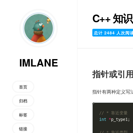
C++ 知
总计
2484
人次阅
IMLANE
指针或引
首页
指针有两种定义写法
归档
// * 靠近变量
标签
int
*
p_type1
;
链接
// * 靠近类型