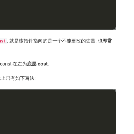
, 就是该指针指向的是一个不能更改的变量, 也即
常
st
, const 在左为
底层 cost
.
论上只有如下写法: